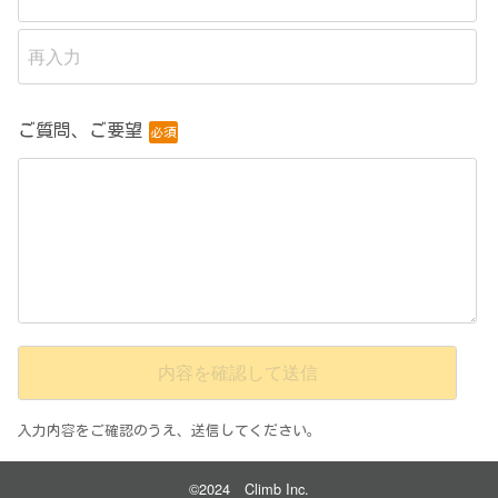
上記の通知内容を了解した上で、会社が私の個人情報を上記目的の
範囲内で、収集し、管理する事に同意します。
ご質問、ご要望
必須
入力内容をご確認のうえ、送信してください。
©2024 Climb Inc.