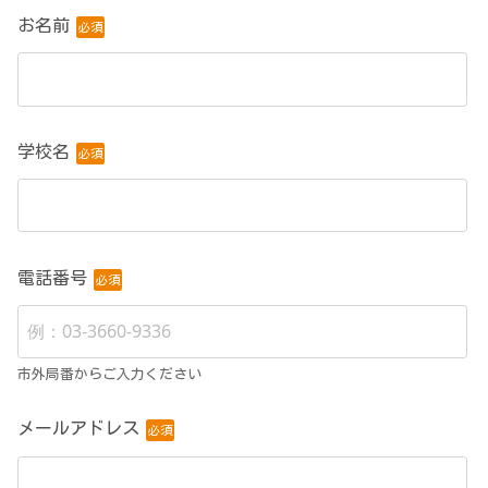
お名前
必須
お預かりした個人情報への不正アクセス、紛失、改ざん及び漏えい
等を予防するため、合理的な安全対策を講じるとともに、必要な処
置を講じます。
6.情報主体の任意性について
学校名
必須
個人情報を与えることは任意です。 ただし、与えなかった場合
は、上記3.利用目的が達成できない場合がありますので、ご了承く
ださい。
7.個人情報の開示・訂正・削除について
電話番号
必須
皆様のお預かりした個人情報について、開示を請求することができ
ます。また、開示の結果、個人情報の訂正・削除を請求することも
できます。なお、不採用となった場合お預かりした個人に対する情
市外局番からご入力ください
報については、すべて返却を行います。従って、返却後は個人情報
の開示・訂正・削除を請求に応じることはできませんので、ご了承
メールアドレス
ください。
必須
8.個人情報提供についての同意の確認