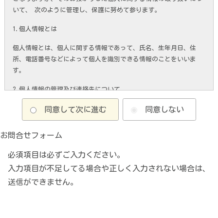
いて、 次のように管理し、保護に努めて参ります。
1.個人情報とは
個人情報とは、個人に関する情報であって、氏名、生年月日、住
所、電話番号などによって個人を識別できる情報のことをいいま
す。
2.個人情報の管理及び連絡先について
個人情報管理責任元 総務部 部長
同意して次に進む
同意しない
3.利用目的について
お問合せフォーム
人事管理のために履歴書、人事考課などの情報を利用します。
必須
項目は必ずご入力ください。
4.第三者への提供及び預託について
入力項目が不足してる場合や正しく入力されない場合は、
送信ができません。
上記利用目的で、会計事務所等に利用目的の業務を実施するために
預託することがあります。
5.個人情報の管理方法について