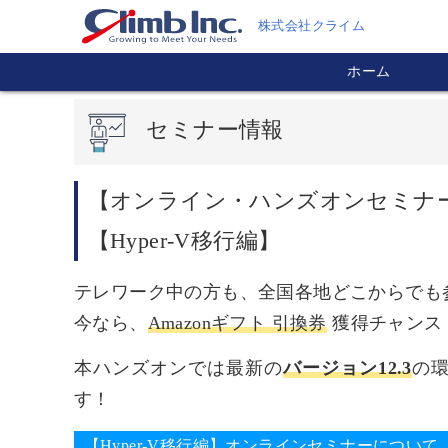
株式会社クライム
ホーム
セミナー情報
【オンライン・ハンズオンセミナー】Veeam
【Hyper-V移行編】
テレワーク中の方も、全国各地どこからでも
今なら、
Amazonギフト 引換券
獲得チャンス
本ハンズオンでは最新の
バージョン12.3
の
す！
【Hyper-V移行編】オンラインセミナーについて