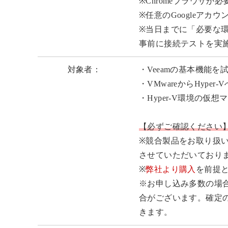
※Chromeブラウザが
※任意のGoogleア
※当日までに「必要な
事前に接続テストを実
対象者：
・Veeamの基本機能を
・VMwareからHype
・Hyper-V環境の仮
【必ずご確認ください
※競合製品をお取り扱
させていただいており
※
弊社より購入
を前提
※お申し込み多数の場
合がございます。確定
きます。