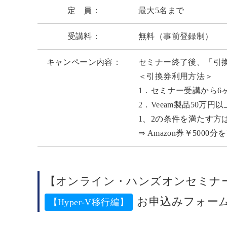
定 員：
最大5名まで
受講料：
無料（事前登録制）
キャンペーン内容：
セミナー終了後、「引
＜引換券利用方法＞
1．セミナー受講から6
2．Veeam製品50万円
1、2の条件を満たす
⇒ Amazon券￥500
【オンライン・ハンズオンセミナー】Veeam 
お申込みフォー
【Hyper-V移行編】