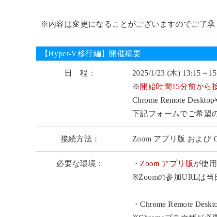
※内容は変更になることがございますのでご了承
【Hyper-V移行編】開催概要
日 程：
2025/1/23 (木) 13:15
※
開始時間15分前から
Chrome Remote
下記フォームでご希望
接続方法：
Zoom アプリ版 および Chro
必要な環境：
・
Zoom アプリ版
が使
※Zoomの参加URLは
・Chrome Remote D