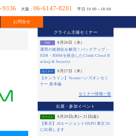
-9336
06-6147-8201
大阪：
平日 10:00～18:00
お問合せ
クライム主催セミナー
8月26日（水）
Web
運用の複雑化を解消！バックアップ・
EDR・RMMを統合したClimb Cloud B
ackup & Security
8月27日（木）
セミナー
【オンライン】Veeamハンズオンセミ
ナー 基本編
セミナー情報一覧
出展・参加イベント
8月20日(木)～21日(金)
イベント
【東京】AIエージェントDXPO 東京'26
に出展します