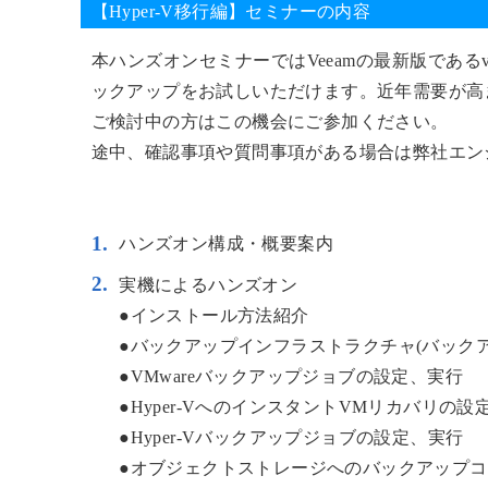
【Hyper-V移行編】セミナーの内容
本ハンズオンセミナーではVeeamの最新版であるv1
ックアップをお試しいただけます。近年需要が高ま
ご検討中の方はこの機会にご参加ください。
途中、確認事項や質問事項がある場合は弊社エン
ハンズオン構成・概要案内
実機によるハンズオン
●インストール方法紹介
●バックアップインフラストラクチャ(バックア
●VMwareバックアップジョブの設定、実行
●Hyper-VへのインスタントVMリカバリの設
●Hyper-Vバックアップジョブの設定、実行
●オブジェクトストレージへのバックアップ