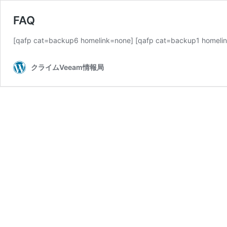
FAQ
[qafp cat=backup6 homelink=none] [qafp cat=backup1 homeli
クライムVeeam情報局