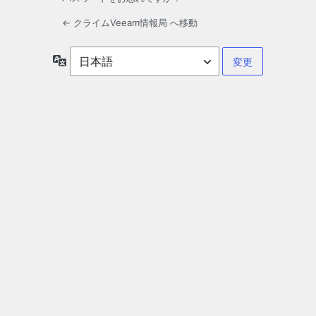
← クライムVeeam情報局 へ移動
言
語