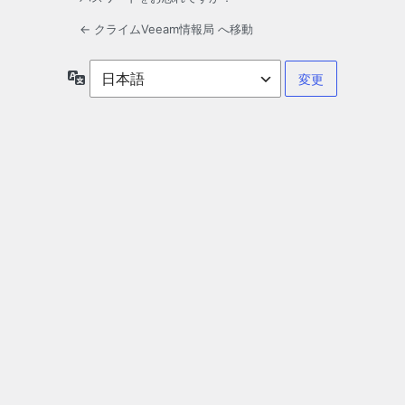
← クライムVeeam情報局 へ移動
言
語