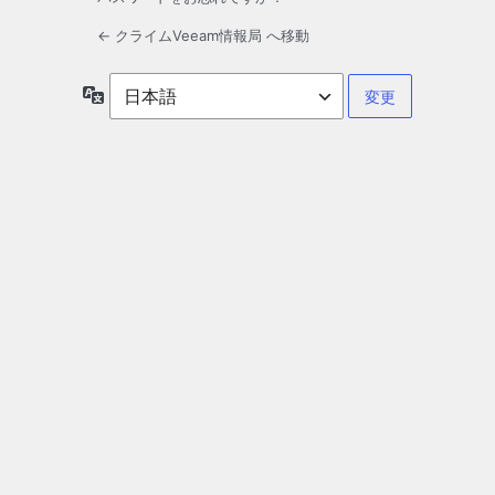
← クライムVeeam情報局 へ移動
言
語