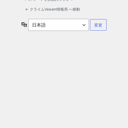
← クライムVeeam情報局 へ移動
言
語