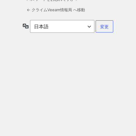
← クライムVeeam情報局 へ移動
言
語