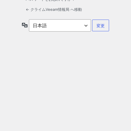
← クライムVeeam情報局 へ移動
言
語