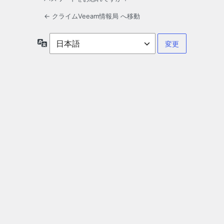
← クライムVeeam情報局 へ移動
言
語