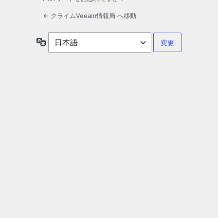
← クライムVeeam情報局 へ移動
言
語