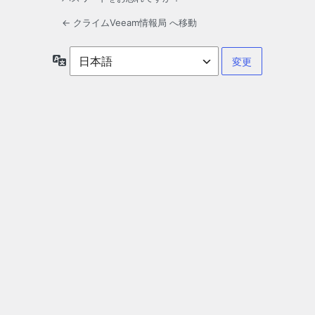
← クライムVeeam情報局 へ移動
言
語