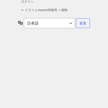
ログイン
← クライムVeeam情報局 へ移動
言
語