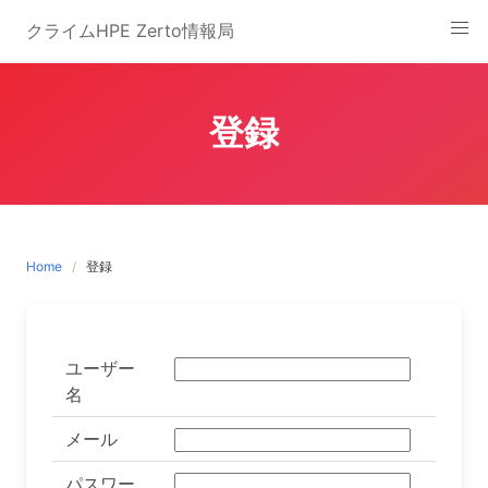
Skip
クライムHPE Zerto情報局
to
content
登録
Home
登録
ユーザー
名
メール
パスワー