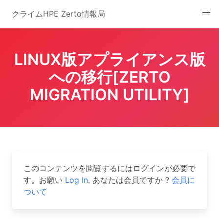
Skip
クライムHPE Zerto情報局
to
content
LINUX版アプライアンス版
への移行[ZERTO
MIGRATION UTILITY]
このコンテンツを閲覧するにはログインが必要で
す。お願い
Log In
. あなたは会員ですか ?
会員に
ついて