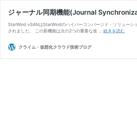
ジャーナル同期機能(Journal Synchronizati
StarWind vSANはStarWindのハイパーコンバージド・ソリューショ
ジ
されました。 この新機能は次の2つの重要な改 …
続きを読む
ャ
ー
クライム・仮想化クラウド技術ブログ
ナ
ル
同
期
機
能
(Journ
Synch
[Star
vSAN