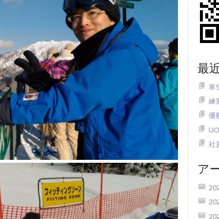
最
寒
練
優
U
社
ア
20
20
20