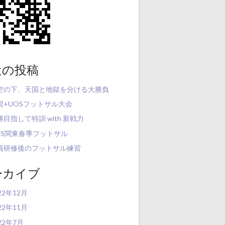
近の投稿
空の下、天国と地獄を分ける大勝負
習+UOSフットサル大会
勝目指して特訓 with 新戦力
OS関東春季フットサル
員研修後のフットサル練習
ーカイブ
22年12月
22年11月
22年7月