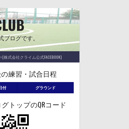
CLUB
式ブログです。
⇒[株式会社クライム公式FACEBOOK]
後の練習・試合日程
日付
グラウンド
ログトップのQRコード