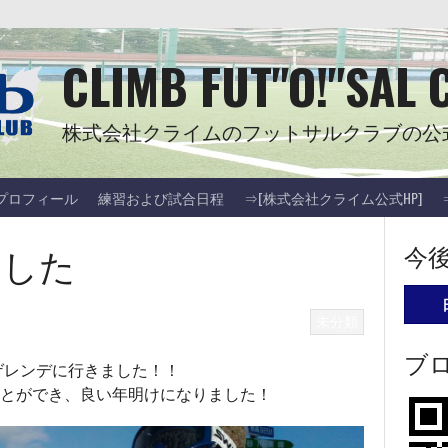
CLIMB FUT"O!"SAL 
株式会社クライムのフットサルクラブの公
Cプロフィール
練習および試合日程
⇒[株式会社クライム公式HP]
ました
今
未分類
ブ
ゲレンデに行きました！！
とができ、良い年明けになりました！