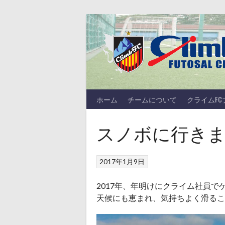
Skip
to
content
ホーム
チームについて
クライムF
スノボに行き
2017年1月9日
2017年、年明けにクライム社員で
天候にも恵まれ、気持ちよく滑るこ