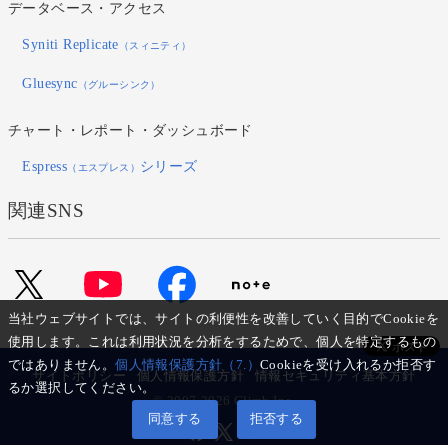
データベース・アクセス
Syniti Replicate
（スィニティ）
Gluesync
（グルーシンク）
チャート・レポート・ダッシュボード
Espress
シリーズ
（エスプレス）
関連SNS
当社ウェブサイトでは、サイトの利便性を改善していく目的でCookieを
使用します。これは利用状況を分析をするためで、個人を特定するもの
ではありません。
個人情報保護方針（7.）
Cookieを受け入れるか拒否す
サイトポリシー
個人情報保護方針
情報セキュリティ基本方針
るか選択してください。
© 2007-2026 Climb Inc.
同意する
拒否する