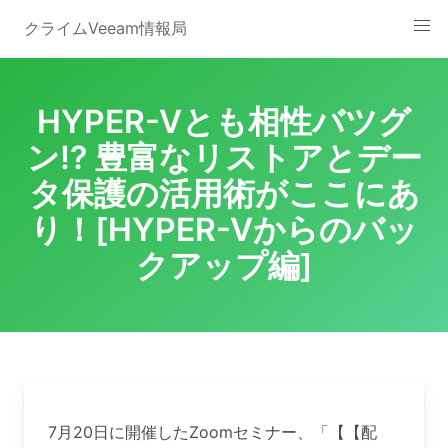
Skip
クライムVeeam情報局
to
content
HYPER-Vとも相性バツグ
ン!? 豊富なリストアとデー
タ保護の活用術がここにあ
り！[HYPER-Vからのバッ
クアップ編]
7月20日に開催したZoomセミナー、「【【配