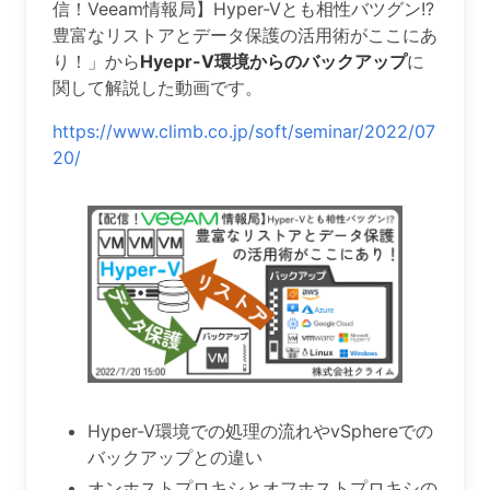
信！Veeam情報局】Hyper-Vとも相性バツグン!?
豊富なリストアとデータ保護の活用術がここにあ
り！」から
Hyepr-V環境からのバックアップ
に
関して解説した動画です。
https://www.climb.co.jp/soft/seminar/2022/07
20/
Hyper-V環境での処理の流れやvSphereでの
バックアップとの違い
オンホストプロキシとオフホストプロキシの