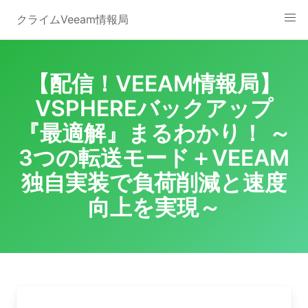
Skip
クライムVeeam情報局
to
content
【配信！VEEAM情報局】
VSPHEREバックアップ
『最適解』まるわかり！ ～
3つの転送モード＋VEEAM
独自実装で負荷削減と速度
向上を実現～