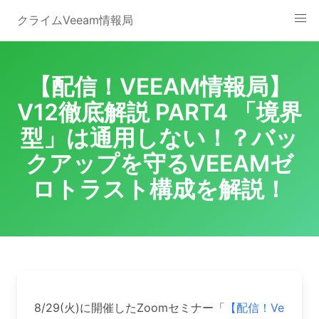
Skip
クライムVeeam情報局
to
content
【配信！VEEAM情報局】
V12徹底解説 PART4 「境界
型」は通用しない！？バッ
クアップを守るVEEAMゼ
ロトラスト構成を解説！
8/29(火)に開催したZoomセミナー「
【配信！Ve