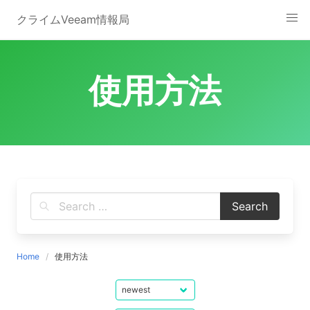
Skip
クライムVeeam情報局
to
content
使用方法
Home
使用方法