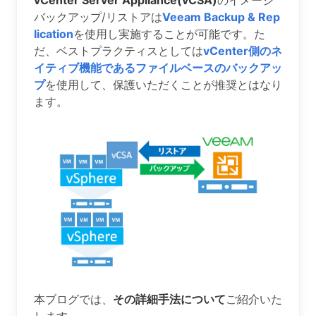
vCenter Server Appliance(vCSA)
のイメージ
バックアップ/リストアは
Veeam Backup & Rep
lication
を使用し実施することが可能です。た
だ、ベストプラクティスとしては
vCenter側のネ
イティブ機能であるファイルベースのバックアッ
プ
を使用して、保護いただくことが推奨とはなり
ます。
本ブログでは、
その詳細手法について
ご紹介いた
します。