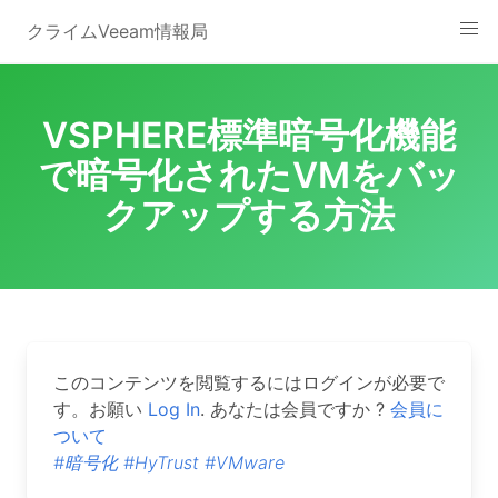
Skip
クライムVeeam情報局
to
content
VSPHERE標準暗号化機能
で暗号化されたVMをバッ
クアップする方法
このコンテンツを閲覧するにはログインが必要で
す。お願い
Log In
. あなたは会員ですか ?
会員に
ついて
#暗号化
#HyTrust
#VMware