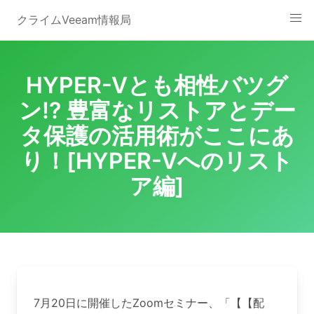
Skip
クライムVeeam情報局
to
content
HYPER-Vとも相性バツグ
ン!? 豊富なリストアとデー
タ保護の活用術がここにあ
り！[HYPER-Vへのリスト
ア編]
7月20日に開催したZoomセミナー、「【【配