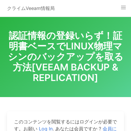
Skip
クライムVeeam情報局
to
content
認証情報の登録いらず！証
明書ベースでLINUX物理マ
シンのバックアップを取る
方法[VEEAM BACKUP &
REPLICATION]
このコンテンツを閲覧するにはログインが必要で
す。お願い
Log In
. あなたは会員ですか ?
会員に