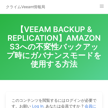
Skip
クライムVeeam情報局
to
content
【VEEAM BACKUP &
REPLICATION】AMAZON
S3への不変性バックアッ
プ時にガバナンスモードを
使用する方法
このコンテンツを閲覧するにはログインが必要で
す。お願い
Log In
. あなたは会員ですか ?
会員に