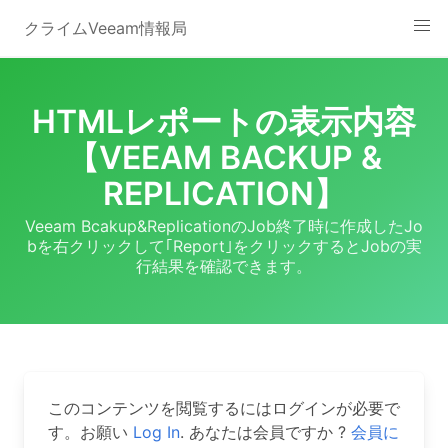
Skip
クライムVeeam情報局
to
content
HTMLレポートの表示内容
【VEEAM BACKUP &
REPLICATION】
Veeam Bcakup&ReplicationのJob終了時に作成したJo
bを右クリックして｢Report｣をクリックするとJobの実
行結果を確認できます。
このコンテンツを閲覧するにはログインが必要で
す。お願い
Log In
. あなたは会員ですか ?
会員に