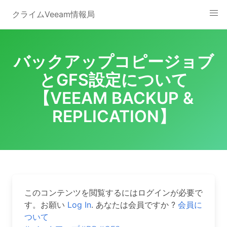
Skip
クライムVeeam情報局
to
content
バックアップコピージョブ
とGFS設定について
【VEEAM BACKUP &
REPLICATION】
このコンテンツを閲覧するにはログインが必要で
す。お願い
Log In
. あなたは会員ですか ?
会員に
ついて