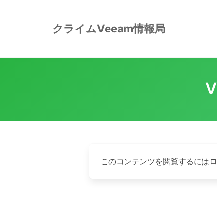
Skip
to
クライムVeeam情報局
content
このコンテンツを閲覧するには