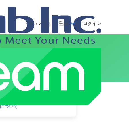
ドキュメント
登録
ログイン
可能【NWORKS
ARE】
について