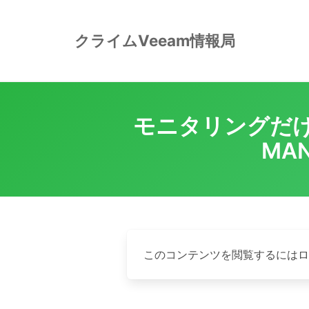
Skip
to
クライムVeeam情報局
content
モニタリングだけ
MAN
このコンテンツを閲覧するには