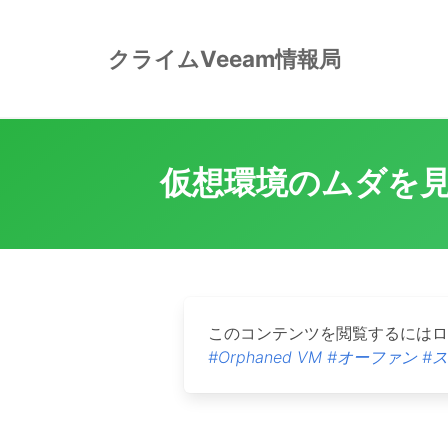
Skip
to
クライムVeeam情報局
content
仮想環境のムダを見
このコンテンツを閲覧するには
#Orphaned VM
#オーファン
#