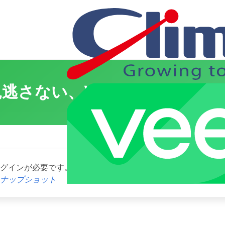
逃さない、VEEAM ONEが出
ログインが必要です。お願い
Log In
. あなたは会員ですか ?
会員
スナップショット