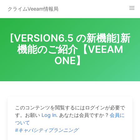
Skip
クライムVeeam情報局
to
content
[VERSION6.5 の新機能]新
機能のご紹介【VEEAM
ONE】
このコンテンツを閲覧するにはログインが必要で
す。お願い
Log In
. あなたは会員ですか ?
会員に
ついて
#キャパシティプランニング