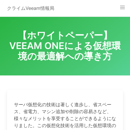
Skip
クライムVeeam情報局
to
content
【ホワイトペーパー】
VEEAM ONEによる仮想環
境の最適解への導き方
サーバ仮想化の技術は著しく進歩し、省スペー
ス、省電力、マシン追加や削除の容易さなど、
様々なメリットを享受することができるようにな
りました。この仮想化技術を活用した仮想環境の