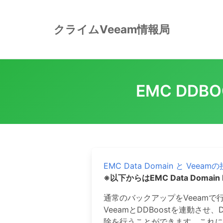
Skip
to
クライムVeeam情報局
content
EMC DD
EMC Data Domain と Veea
※以下からはEMC Data Domai
通常のバックアップをVeeam
VeeamとDDBoostを連動さ
除を行うことができます。これ