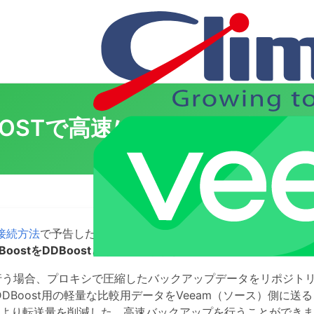
BOOSTで高速にアクティブフ
mの接続方法
で予告した、EMC Data Domain Boostでの高
n BoostをDDBoostとして表記します。
で行う場合、プロキシで圧縮したバックアップデータをリポジト
せ、DDBoost用の軽量な比較用データをVeeam（ソース）側に送
により転送量を削減した、高速バックアップを行うことができ