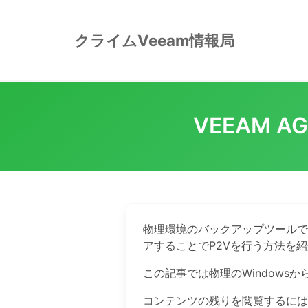
Skip
to
クライムVeeam情報局
content
VEEAM
物理環境のバックアップツールであるV
アすることでP2Vを行う方法を
この記事では物理のWindowsか
コンテンツの残りを閲覧するには