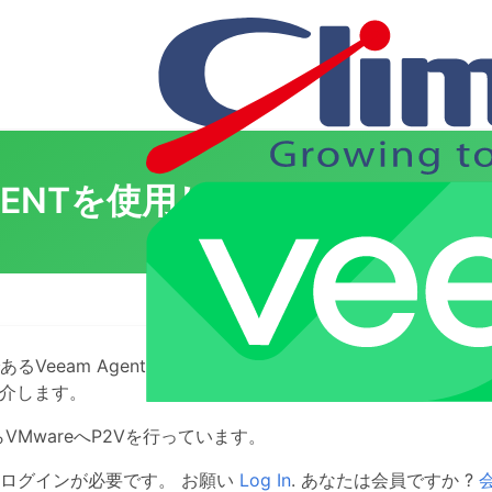
 AGENTを使用した物理から仮想
eeam Agent for Windows/Linuxで取得したバッ
紹介します。
らVMwareへP2Vを行っています。
ログインが必要です。 お願い
Log In
. あなたは会員ですか ?