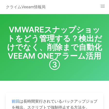
Skip
クライムVeeam情報局
to
content
VMWAREスナップショッ
トをどう管理する？検出だ
けでなく、削除まで自動化
VEEAM ONEアラーム活用
③
前回
は長時間実行されているバックアップジョブ
を検出、スクリプトで強制停止する方法を、