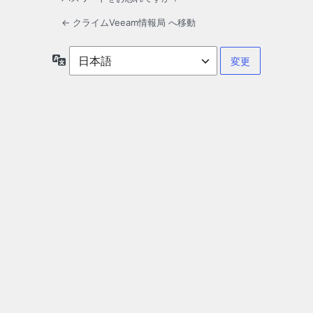
← クライムVeeam情報局 へ移動
言
語