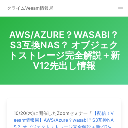
Skip
クライムVeeam情報局
to
content
AWS/AZURE？WASABI？
S3互換NAS？ オブジェク
トストレージ完全解説＋新
V12先出し情報
10/20(木)に開催したZoomセミナー「
【配信！V
eeam情報局】AWS/Azure？wasabi？S3互換NA
S？ オブジェクトストレージ完全解説＋新v12先