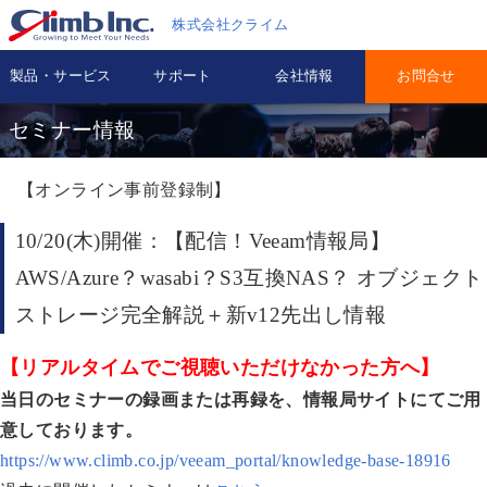
株式会社クライム
製品・サービス
サポート
会社情報
お問合せ
セミナー情報
【オンライン事前登録制】
10/20(木)開催：【配信！Veeam情報局】
AWS/Azure？wasabi？S3互換NAS？ オブジェクト
ストレージ完全解説＋新v12先出し情報
【リアルタイムでご視聴いただけなかった方へ】
当日のセミナーの録画または再録を、情報局サイトにてご用
意しております。
https://www.climb.co.jp/veeam_portal/knowledge-base-18916