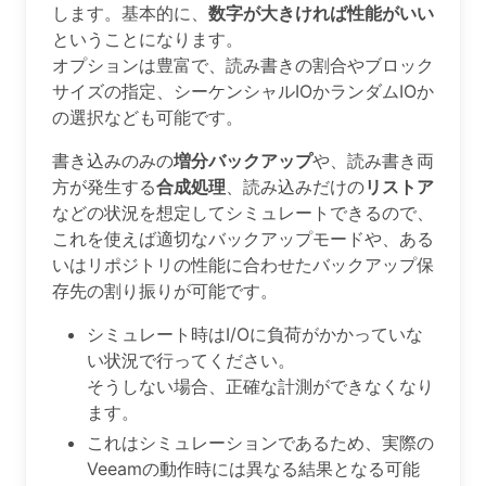
します。基本的に、
数字が大きければ性能がいい
ということになります。
オプションは豊富で、読み書きの割合やブロック
サイズの指定、シーケンシャルIOかランダムIOか
の選択なども可能です。
書き込みのみの
増分バックアップ
や、読み書き両
方が発生する
合成処理
、読み込みだけの
リストア
などの状況を想定してシミュレートできるので、
これを使えば適切なバックアップモードや、ある
いはリポジトリの性能に合わせたバックアップ保
存先の割り振りが可能です。
シミュレート時はI/Oに負荷がかかっていな
い状況で行ってください。
そうしない場合、正確な計測ができなくなり
ます。
これはシミュレーションであるため、実際の
Veeamの動作時には異なる結果となる可能