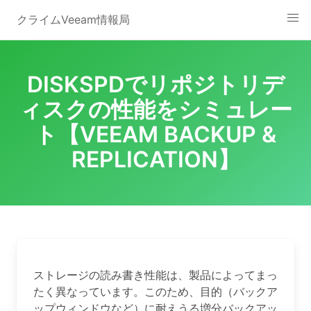
Skip
クライムVeeam情報局
to
content
DISKSPDでリポジトリデ
ィスクの性能をシミュレー
ト【VEEAM BACKUP &
REPLICATION】
ストレージの読み書き性能は、製品によってまっ
たく異なっています。このため、目的（バックア
ップウィンドウなど）に耐えうる増分バックアッ