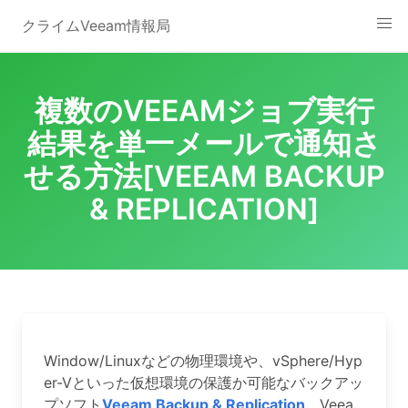
Skip
クライムVeeam情報局
to
content
複数のVEEAMジョブ実行
結果を単一メールで通知さ
せる方法[VEEAM BACKUP
& REPLICATION]
Window/Linuxなどの物理環境や、vSphere/Hyp
er-Vといった仮想環境の保護か可能なバックアッ
プソフト
Veeam Backup & Replication
。Veea