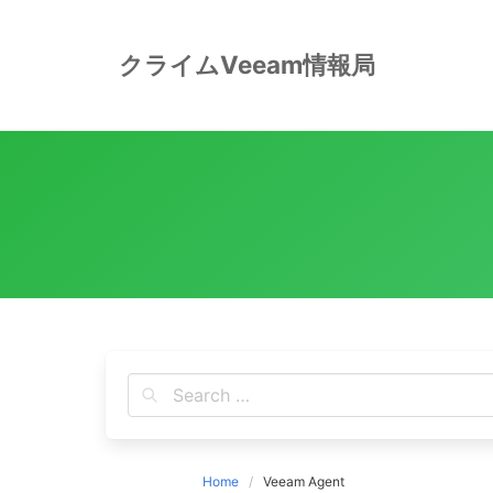
Skip
to
クライムVeeam情報局
content
Home
Veeam Agent