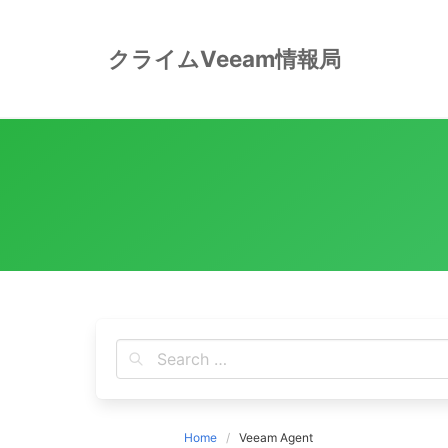
Skip
to
クライムVeeam情報局
content
Home
Veeam Agent