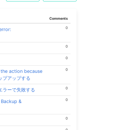
Comments
0
rror:
0
0
0
action because
エラーがポップアップする
0
」というエラーで失敗する
0
ckup &
0
0