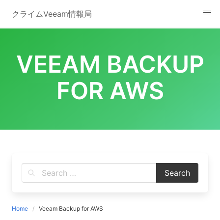
Skip
クライムVeeam情報局
to
content
VEEAM BACKUP
FOR AWS
Home
Veeam Backup for AWS