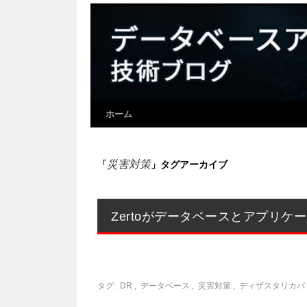
ホーム
災害対策
「
」タグアーカイブ
Zertoがデータベースとアプリケ
タグ:
DR
,
データベース
,
災害対策
,
ディザスタリカバ