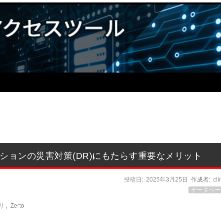
ーションの災害対策(DR)にもたらす重要なメリット
投稿日:
2025年3月25日
作成者:
cl
データベー
リ
,
Zerto