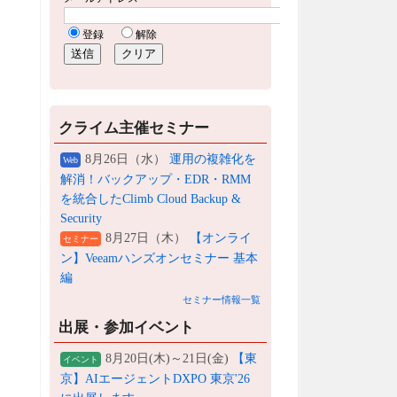
クライム主催セミナー
8月26日（水）
運用の複雑化を
Web
解消！バックアップ・EDR・RMM
を統合したClimb Cloud Backup &
Security
8月27日（木）
【オンライ
セミナー
ン】Veeamハンズオンセミナー 基本
編
セミナー情報一覧
出展・参加イベント
8月20日(木)～21日(金)
【東
イベント
京】AIエージェントDXPO 東京'26