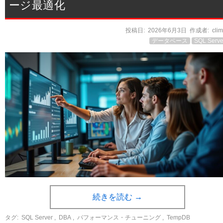
ージ最適化
投稿日:
2026年6月3日
作成者:
cli
データベース
SQL Serve
続きを読む
→
タグ:
SQL Server
,
DBA
,
パフォーマンス・チューニング
,
TempDB