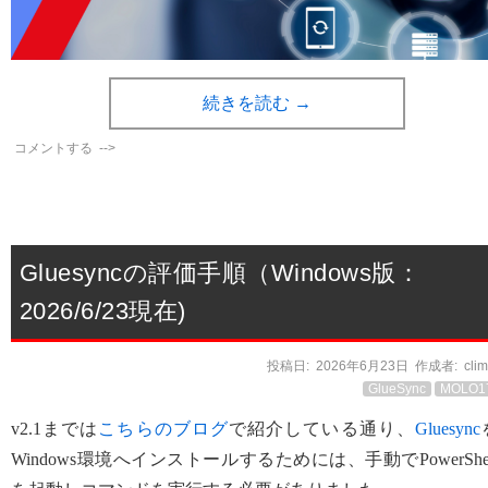
続きを読む
→
コメントする
-->
Gluesyncの評価手順（Windows版：
2026/6/23現在)
投稿日:
2026年6月23日
作成者:
cli
GlueSync
MOLO1
v2.1までは
こちらのブログ
で紹介している通り、
Gluesync
Windows環境へインストールするためには、手動でPowerShel