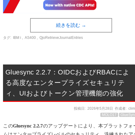
続きを読む
→
タグ:
IBM i
,
AS400
,
QjoRetrieveJournalEntries
Gluesync 2.2.7：OIDCおよびRBACによ
る高度なエンタープライズセキュリテ
ィ、UIおよびトークン管理機能の強化
投稿日:
2026年5月28日
作成者:
cli
MOLO17
GlueSyn
この
Gluesync 2.2.7
のアップデートにより、本プラットフォ
ムはエンタープライズレベルのセキュリティ、洗練されたア