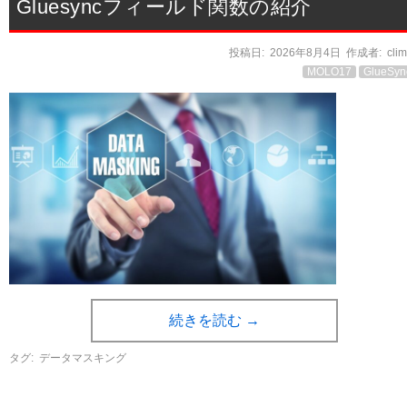
Gluesyncフィールド関数の紹介
投稿日:
2026年8月4日
作成者:
cli
MOLO17
GlueSyn
続きを読む
→
タグ:
データマスキング