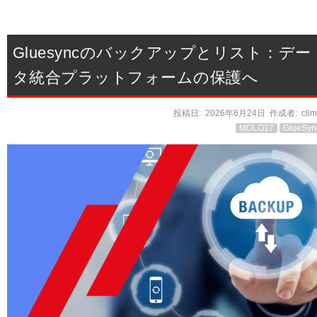
Gluesyncのバックアップとリスト：デー
タ統合プラットフォームの保護へ
投稿日:
2026年6月24日
作成者:
cli
MOLO17
GlueSyn