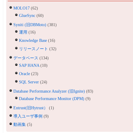
MOLO17
(62)
GlueSync
(60)
Syniti (旧DBMoto)
(381)
運用
(16)
Knowledge Base
(16)
リリースノート
(32)
データベース
(134)
SAP HANA
(10)
Oracle
(23)
SQL Server
(24)
Database Performance Analyzer (旧Ignite)
(83)
Database Performance Monitor (DPM)
(9)
Entrust(旧Hytrust）
(1)
導入ユーザ事例
(9)
動画集
(5)