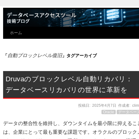
ホーム
自動ブロックレベル復旧
「
」タグアーカイブ
Druvaのブロックレベル自動リカバリ：
データベースリカバリの世界に革新を
投稿日:
2025年4月7日
作成者:
cli
Oracle
データベー
データの整合性を維持し、ダウンタイムを最小限に抑えるこ
は、企業にとって最も重要な課題です。オラクルのブロック