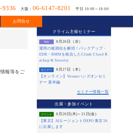
-9336
06-6147-8201
大阪：
平日 10:00～18:00
お問合せ
クライム主催セミナー
8月26日（水）
Web
運用の複雑化を解消！バックアップ・
EDR・RMMを統合したClimb Cloud B
ackup & Security
8月27日（木）
セミナー
開情報等をご
【オンライン】Veeamハンズオンセミ
ナー 基本編
セミナー情報一覧
出展・参加イベント
8月20日(木)～21日(金)
イベント
【東京】AIエージェントDXPO 東京'26
に出展します