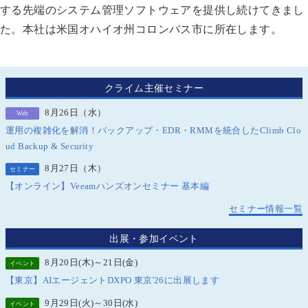
する先端のシステム管理ソフトウェアを提供し続けてきまし
た。本社は米国オハイオ州コロンバス市に所在します。
クライム主催セミナー
8月26日（水）
Web
運用の複雑化を解消！バックアップ・EDR・RMMを統合したClimb Clo
ud Backup & Security
8月27日（木）
セミナー
【オンライン】Veeamハンズオンセミナー 基本編
セミナー情報一覧
出展・参加イベント
8月20日(木)～21日(金)
イベント
【東京】AIエージェントDXPO 東京'26に出展します
9月29日(火)～30日(水)
イベント